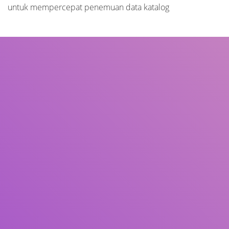
untuk mempercepat penemuan data katalog
Judul
Pengarang
Subjek
ISBN/ISSN
Tipe Koleksi
Lokasi