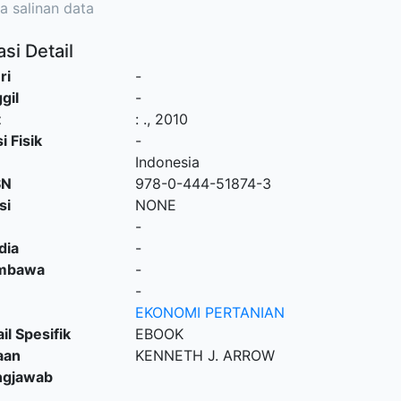
a salinan data
si Detail
ri
-
gil
-
t
:
.,
2010
i Fisik
-
Indonesia
SN
978-0-444-51874-3
si
NONE
-
dia
-
embawa
-
-
EKONOMI PERTANIAN
il Spesifik
EBOOK
aan
KENNETH J. ARROW
ngjawab