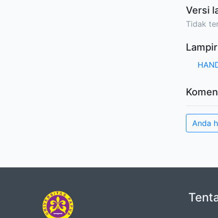
Versi l
Tidak ter
Lampir
HAND
Komen
Anda h
Tent