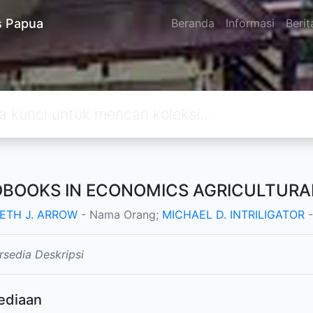
s Papua
Beranda
Informasi
Berit
BOOKS IN ECONOMICS AGRICULTURA
ETH J. ARROW
- Nama Orang;
MICHAEL D. INTRILIGATOR
-
rsedia Deskripsi
ediaan