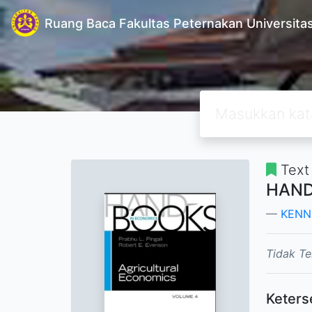
Ruang Baca Fakultas Peternakan Universita
Text
HAND
KENN
Tidak Te
Keters