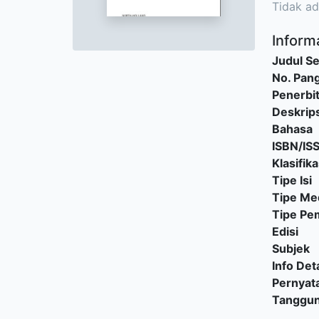
Tidak ad
Informa
Judul Se
No. Pang
Penerbi
Deskrips
Bahasa
ISBN/IS
Klasifika
Tipe Isi
Tipe Me
Tipe P
Edisi
Subjek
Info Deta
Pernyat
Tanggu