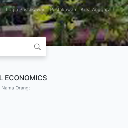
a
Login Pustakawan
Pustakawan
Area Anggota
L ECONOMICS
 Nama Orang;