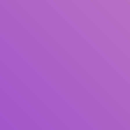
Pengarang
Subjek
ISBN/ISSN
Tipe Koleksi
Lokasi
GMD
Cari