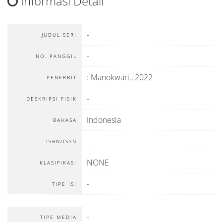
Informasi Detail
-
JUDUL SERI
-
NO. PANGGIL
:
Manokwari
.,
2022
PENERBIT
-
DESKRIPSI FISIK
Indonesia
BAHASA
-
ISBN/ISSN
NONE
KLASIFIKASI
-
TIPE ISI
-
TIPE MEDIA