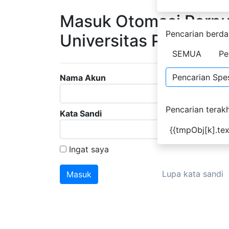
Masuk Otomasi Perpu
Pencarian berda
Universitas Papua
SEMUA
Pe
Pencarian Spes
Nama Akun
Pencarian terakh
Kata Sandi
{{tmpObj[k].tex
Ingat saya
Lupa kata sandi