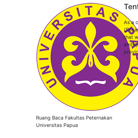
Ten
As a 
(Sena
that w
and q
provi
Ruang Baca Fakultas Peternakan
Universitas Papua