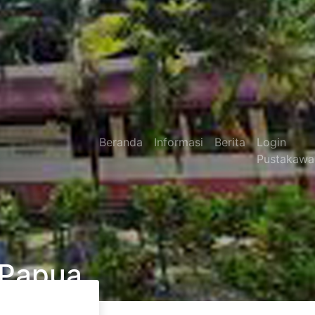
Beranda
Informasi
Berita
Login
Pustakawa
 Papua