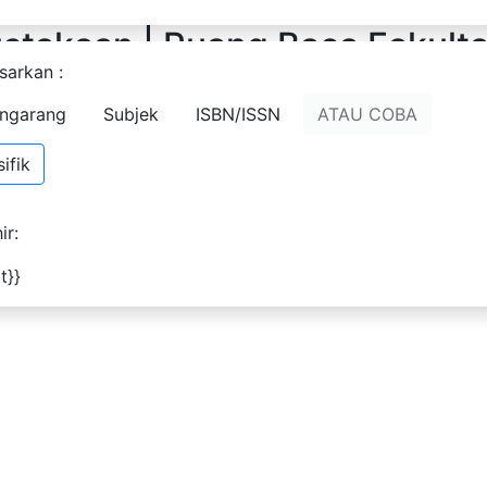
stakaan | Ruang Baca Fakult
sarkan :
ngarang
Subjek
ISBN/ISSN
ATAU COBA
ifik
ir:
t}}