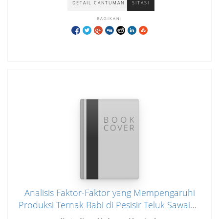
DETAIL CANTUMAN
SITASI
BAGIKAN:
Analisis Faktor-Faktor yang Mempengaruhi
Produksi Ternak Babi di Pesisir Teluk Sawaibu
Kelurahan Manokwari Barat