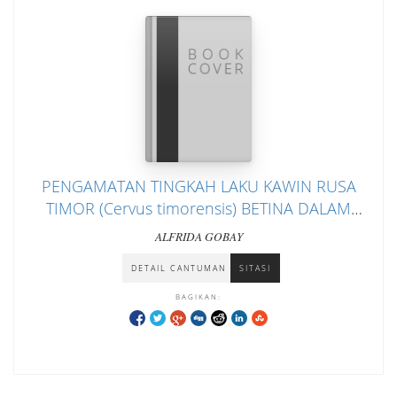
PENGAMATAN TINGKAH LAKU KAWIN RUSA
TIMOR (Cervus timorensis) BETINA DALAM
PENANGKARAN
ALFRIDA GOBAY
DETAIL CANTUMAN
SITASI
BAGIKAN: