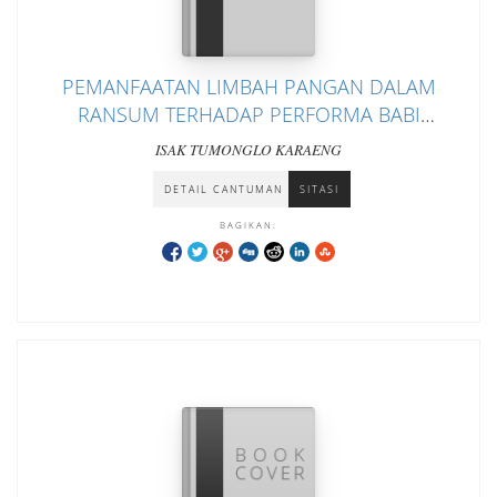
PEMANFAATAN LIMBAH PANGAN DALAM
RANSUM TERHADAP PERFORMA BABI
PERSILANGAN FASE STARTER
ISAK TUMONGLO KARAENG
DETAIL CANTUMAN
SITASI
BAGIKAN: