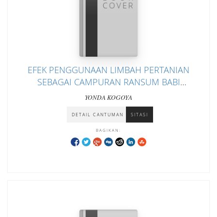
EFEK PENGGUNAAN LIMBAH PERTANIAN
SEBAGAI CAMPURAN RANSUM BABI
TERHADAP PERFORMA BABI BALI LOKAL FASE
YONDA KOGOYA
GROWER
DETAIL CANTUMAN
SITASI
BAGIKAN: