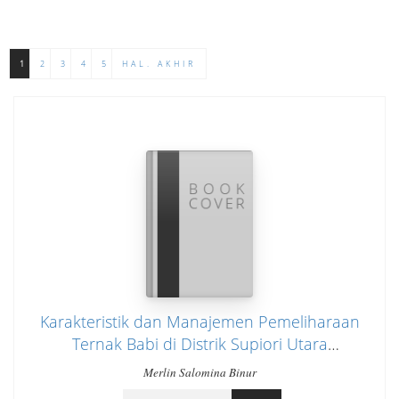
1
2
3
4
5
HAL. AKHIR
Karakteristik dan Manajemen Pemeliharaan
Ternak Babi di Distrik Supiori Utara
Kabupaten Supiori
Merlin Salomina Binur