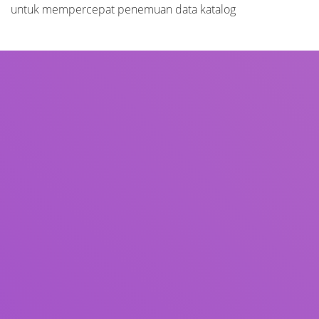
untuk mempercepat penemuan data katalog
Judul
Pengarang
Subjek
ISBN/ISSN
Tipe Koleksi
Lokasi