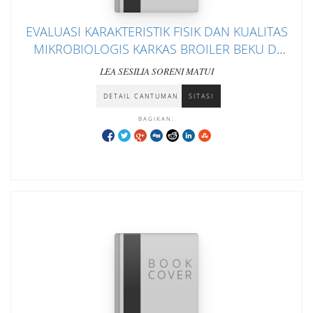
EVALUASI KARAKTERISTIK FISIK DAN KUALITAS
MIKROBIOLOGIS KARKAS BROILER BEKU DI
PASAR TRADISIONAL MANOKWARI
LEA SESILIA SORENI MATUI
DETAIL CANTUMAN
SITASI
BAGIKAN: