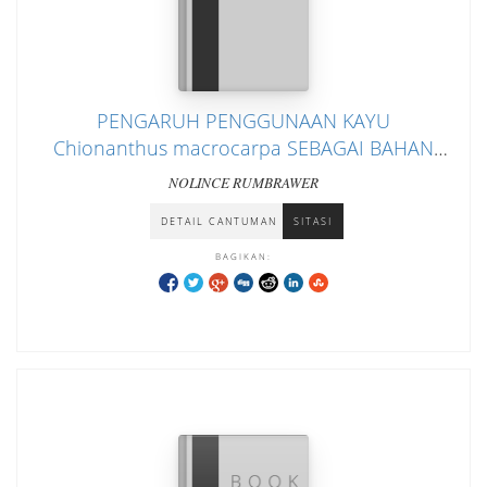
PENGARUH PENGGUNAAN KAYU
Chionanthus macrocarpa SEBAGAI BAHAN
PENGASAP TERHADAP KUALITAS SIFAT
NOLINCE RUMBRAWER
ORGANOLEPTIK DAN FISIK DAGING SAPI DAN
DETAIL CANTUMAN
SITASI
AYAM ASAP
BAGIKAN: