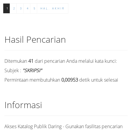
1
2
3
4
5
HAL. AKHIR
Hasil Pencarian
Ditemukan
41
dari pencarian Anda melalui kata kunci:
Subjek :
"SKRIPSI"
Permintaan membutuhkan
0,00953
detik untuk selesai
Informasi
Akses Katalog Publik Daring - Gunakan fasilitas pencarian