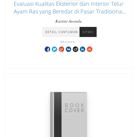
Evaluasi Kualitas Eksterior dan Interior Telur
Ayam Ras yang Beredar di Pasar Tradisional
dan Modern di Kota Manokwari
Kartini Awendu
DETAIL CANTUMAN
SITASI
BAGIKAN: