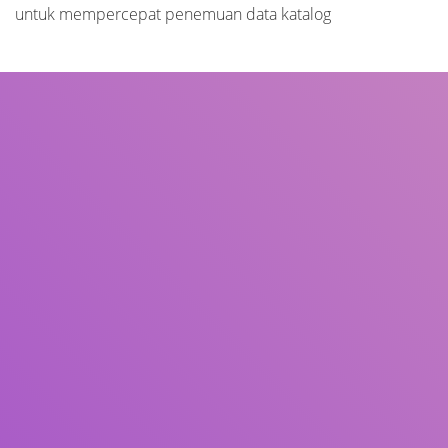
untuk mempercepat penemuan data katalog
Judul
Pengarang
Subjek
ISBN/ISSN
Tipe Koleksi
Lokasi